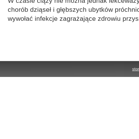
W czasie ciąży nie można jednak lekceważ
chorób dziąseł i głębszych ubytków próchn
wywołać infekcje zagrażające zdrowiu przyszł
sto