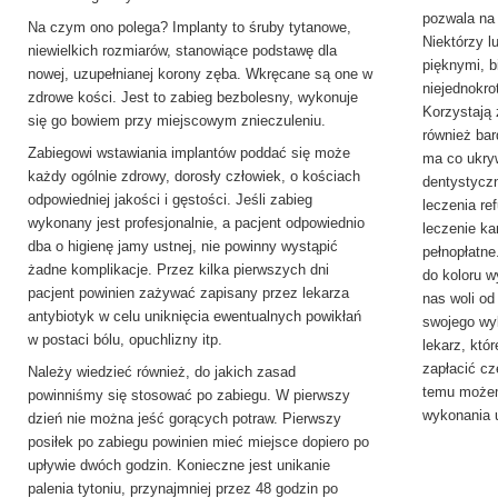
pozwala na
Na czym ono polega? Implanty to śruby tytanowe,
Niektórzy l
niewielkich rozmiarów, stanowiące podstawę dla
pięknymi, b
nowej, uzupełnianej korony zęba. Wkręcane są one w
niejednokro
zdrowe kości. Jest to zabieg bezbolesny, wykonuje
Korzystają
się go bowiem przy miejscowym znieczuleniu.
również ba
Zabiegowi wstawiania implantów poddać się może
ma co ukry
każdy ogólnie zdrowy, dorosły człowiek, o kościach
dentystyczn
odpowiedniej jakości i gęstości. Jeśli zabieg
leczenia re
wykonany jest profesjonalnie, a pacjent odpowiednio
leczenie k
dba o higienę jamy ustnej, nie powinny wystąpić
pełnopłatne
żadne komplikacje. Przez kilka pierwszych dni
do koloru w
pacjent powinien zażywać zapisany przez lekarza
nas woli od
antybiotyk w celu uniknięcia ewentualnych powikłań
swojego wy
w postaci bólu, opuchlizny itp.
lekarz, któ
zapłacić cz
Należy wiedzieć również, do jakich zasad
temu możem
powinniśmy się stosować po zabiegu. W pierwszy
wykonania 
dzień nie można jeść gorących potraw. Pierwszy
posiłek po zabiegu powinien mieć miejsce dopiero po
upływie dwóch godzin. Konieczne jest unikanie
palenia tytoniu, przynajmniej przez 48 godzin po