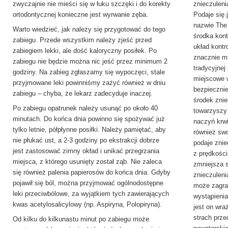
zwyczajnie nie mieści się w łuku szczęki i do korekty
znieczuleni
ortodontycznej konieczne jest wyrwanie zęba.
Podaje się
nazwie The 
Warto wiedzieć, jak należy się przygotować do tego
środka kon
zabiegu. Przede wszystkim należy zjeść przed
układ kontr
zabiegiem lekki, ale dość kaloryczny posiłek. Po
znacznie m
zabiegu nie będzie można nic jeść przez minimum 2
tradycyjnej
godziny. Na zabieg zgłaszamy się wypoczęci, stale
miejscowe w
przyjmowane leki powinniśmy zażyć również w dniu
bezpieczni
zabiegu – chyba, że lekarz zadecyduje inaczej.
środek znie
Po zabiegu opatrunek należy usunąć po około 40
towarzyszy
minutach. Do końca dnia powinno się spożywać już
naczyń krwi
tylko letnie, półpłynne posiłki. Należy pamiętać, aby
również sw
nie płukać ust, a 2-3 godziny po ekstrakcji dobrze
podaje znie
jest zastosować zimny okład i unikać przegrzania
z prędkości
miejsca, z którego usunięty został ząb. Nie zaleca
zmniejsza 
się również palenia papierosów do końca dnia. Gdyby
znieczuleni
pojawił się ból, można przyjmować ogólnodostępne
może zagra
leki przeciwbólowe, za wyjątkiem tych zawierających
wystąpienia
kwas acetylosalicylowy (np. Aspiryna, Polopiryna).
jest on wra
strach prz
Od kilku do kilkunastu minut po zabiegu może