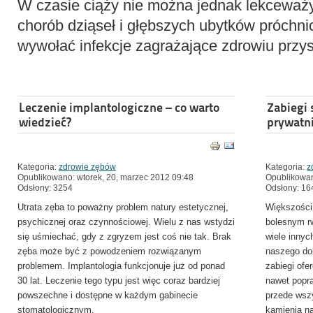
W czasie ciąży nie można jednak lekceważ
chorób dziąseł i głębszych ubytków próch
wywołać infekcje zagrażające zdrowiu przyszł
Leczenie implantologiczne – co warto
Zabiegi 
wiedzieć?
prywatn
Kategoria:
zdrowie zębów
Kategoria:
z
Opublikowano: wtorek, 20, marzec 2012 09:48
Opublikowan
Odsłony: 3254
Odsłony: 1
Utrata zęba to poważny problem natury estetycznej,
Większości 
psychicznej oraz czynnościowej. Wielu z nas wstydzi
bolesnym r
się uśmiechać, gdy z zgryzem jest coś nie tak. Brak
wiele innyc
zęba może być z powodzeniem rozwiązanym
naszego do
problemem. Implantologia funkcjonuje już od ponad
zabiegi ofe
30 lat. Leczenie tego typu jest więc coraz bardziej
nawet popra
powszechne i dostępne w każdym gabinecie
przede wsz
stomatologicznym.
kamienia 