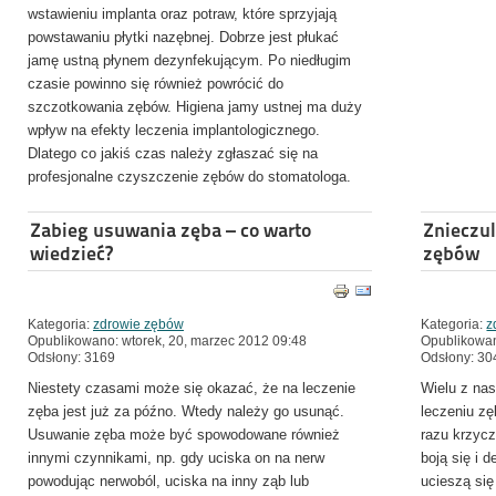
wstawieniu implanta oraz potraw, które sprzyjają
powstawaniu płytki nazębnej. Dobrze jest płukać
jamę ustną płynem dezynfekującym. Po niedługim
czasie powinno się również powrócić do
szczotkowania zębów. Higiena jamy ustnej ma duży
wpływ na efekty leczenia implantologicznego.
Dlatego co jakiś czas należy zgłaszać się na
profesjonalne czyszczenie zębów do stomatologa.
Zabieg usuwania zęba – co warto
Znieczu
wiedzieć?
zębów
Kategoria:
zdrowie zębów
Kategoria:
z
Opublikowano: wtorek, 20, marzec 2012 09:48
Opublikowan
Odsłony: 3169
Odsłony: 30
Niestety czasami może się okazać, że na leczenie
Wielu z nas
zęba jest już za późno. Wtedy należy go usunąć.
leczeniu zę
Usuwanie zęba może być spowodowane również
razu krzycz
innymi czynnikami, np. gdy uciska on na nerw
boją się i 
powodując nerwoból, uciska na inny ząb lub
ucieszą si